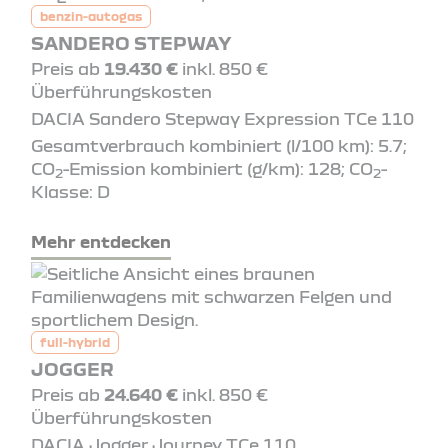
benzin-autogas
SANDERO STEPWAY
Preis ab
19.430 €
inkl. 850 €
Überführungskosten
DACIA Sandero Stepway Expression TCe 110
Gesamtverbrauch kombiniert (l/100 km): 5.7;
CO
-Emission kombiniert (g/km): 128; CO
-
2
2
Klasse: D
Mehr entdecken
full-hybrid
JOGGER
Preis ab
24.640 €
inkl. 850 €
Überführungskosten
DACIA Jogger Journey TCe 110