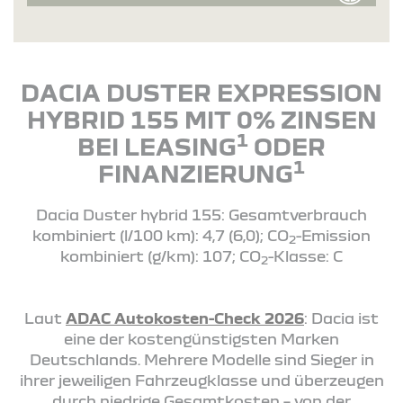
DACIA DUSTER EXPRESSION
HYBRID 155 MIT 0% ZINSEN
1
BEI LEASING
ODER
1
FINANZIERUNG
Dacia Duster hybrid 155: Gesamtverbrauch
kombiniert (l/100 km): 4,7 (6,0); CO
-Emission
2
kombiniert (g/km): 107; CO
-Klasse: C
2
Laut
ADAC Autokosten-Check 2026
: Dacia ist
eine der kostengünstigsten Marken
Deutschlands. Mehrere Modelle sind Sieger in
ihrer jeweiligen Fahrzeugklasse und überzeugen
durch niedrige Gesamtkosten – von der